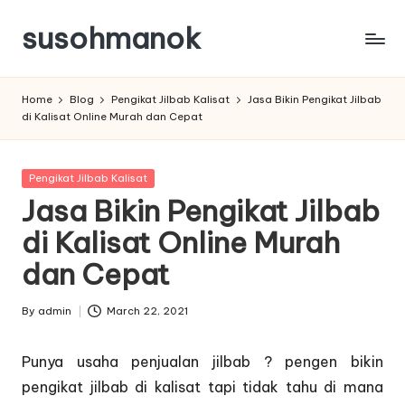
susohmanok
Skip
to
content
Home
Blog
Pengikat Jilbab Kalisat
Jasa Bikin Pengikat Jilbab
di Kalisat Online Murah dan Cepat
Posted
Pengikat Jilbab Kalisat
in
Jasa Bikin Pengikat Jilbab
di Kalisat Online Murah
dan Cepat
By
admin
March 22, 2021
Posted
by
Punya usaha penjualan jilbab ? pengen bikin
pengikat jilbab di kalisat tapi tidak tahu di mana