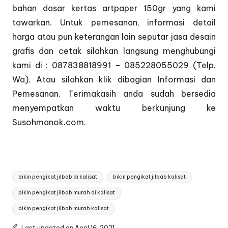
bahan dasar kertas artpaper 150gr yang kami
tawarkan. Untuk pemesanan, informasi detail
harga atau pun keterangan lain seputar jasa desain
grafis dan cetak silahkan langsung menghubungi
kami di : 087838818991 – 085228055029 (Telp.
Wa). Atau silahkan klik dibagian
Informasi dan
Pemesanan
. Terimakasih anda sudah bersedia
menyempatkan waktu berkunjung ke
Susohmanok.com.
Tags:
bikin pengikat jilbab di kalisat
bikin pengikat jilbab kalisat
bikin pengikat jilbab murah di kalisat
bikin pengikat jilbab murah kalisat
Last updated on April 16, 2021