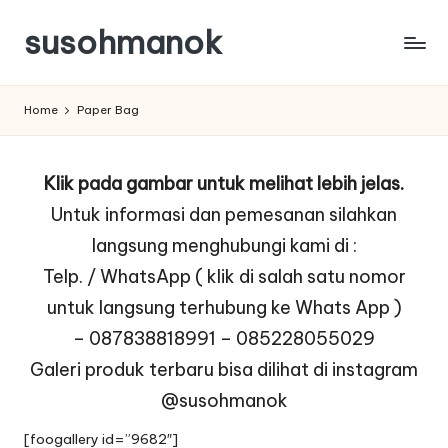
susohmanok
Skip
to
content
Home
Paper Bag
Klik pada gambar untuk melihat lebih jelas.
Untuk informasi dan pemesanan silahkan
langsung menghubungi kami di :
Telp. / WhatsApp ( klik di salah satu nomor
untuk langsung terhubung ke Whats App )
–
087838818991
–
085228055029
Galeri produk terbaru bisa dilihat di instagram
@susohmanok
[foogallery id=”9682″]