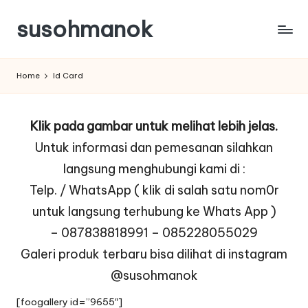
susohmanok
Skip
to
content
Home
Id Card
Klik pada gambar untuk melihat lebih jelas.
Untuk informasi dan pemesanan silahkan
langsung menghubungi kami di :
Telp. / WhatsApp ( klik di salah satu nom0r
untuk langsung terhubung ke Whats App )
–
087838818991
–
085228055029
Galeri produk terbaru bisa dilihat di instagram
@susohmanok
[foogallery id=”9655″]