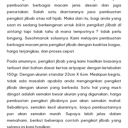
pembuatan berbagai macam jenis desain dan juga
percetakan. Salah satu diantaranya jasa pembuatan
pengikat jilbab atau roll hijab. Maka dari itu, bagi anda yang
saat ini sedang berkeinginan untuk
bikin pengikat jilbab di
sintang
tapi tidak tahu di mana tempatnya ? tidak perlu
bingung, Susohmanok solusinya. Kami melayani pembuatan
berbagai macam jenis pengikat jilbab dengan kualitas bagus,
harga terjangkau, dan proses cepat.
Pada umumnya, pengikat jlbab yang kami hasilkan biasanya
terbuat dari bahan dasar kertas artpaper dengan ketebalan
150gr. Dengan ukuran standar 23cm X 6cm. Meskipun begitu,
tidak ada masalah apabila anda menginginkan pengikat
jilbab dengan ukuran yang berbeda. Satu hal yang musti
diingat adalah semakin besar ukuran yang digunakan, harga
pembuatan pengikat jilbabnya pun akan semakin mahal.
Sebaliknya, semakin kecil ukurannya, biaya pembuatannya
pun akan semakin murah. Supaya lebih jelas dalam
memahami, berikut beberapa contoh pengikat jilbab yang
selama ini kami hasilkan :