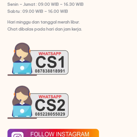
Senin – Jumat : 09.00 WIB – 16.30 WIB
Sabtu : 09.00 WIB – 16.00 WIB
Hari minggu dan tanggal merah libur.
Chat dibalas pada hari dan jam kerja.