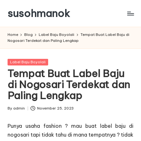
susohmanok
Skip
to
content
Home
Blog
Label Baju Boyolali
Tempat Buat Label Baju di
Nogosari Terdekat dan Paling Lengkap
Posted
Label Baju Boyolali
in
Tempat Buat Label Baju
di Nogosari Terdekat dan
Paling Lengkap
By
admin
November 25, 2023
Posted
by
Punya usaha fashion ? mau buat label baju di
nogosari tapi tidak tahu di mana tempatnya ? tidak