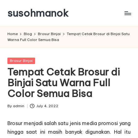
susohmanok
Skip
to
content
Home
Blog
Brosur Binjai
Tempat Cetak Brosur di Binjai Satu
Warna Full Color Semua Bisa
Posted
Brosur Binjai
in
Tempat Cetak Brosur di
Binjai Satu Warna Full
Color Semua Bisa
By
admin
July 4, 2022
Posted
by
Brosur menjadi salah satu jenis media promosi yang
hingga saat ini masih banyak digunakan. Hal itu