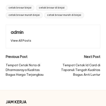
Tags:
cetak brosur binjai
cetak brosur di binjai
cetak brosur murah binjai
cetak brosur murah di binjai
admin
View All Posts
Post
Previous Post
Next Post
navigation
Tempat Cetak Nota di
Tempat Cetak Id Card di
Dharmasraya Kualitas
Tapanuli Tengah Kualitas
Bagus Harga Terjangkau
Bagus Anti Luntur
JAM KERJA