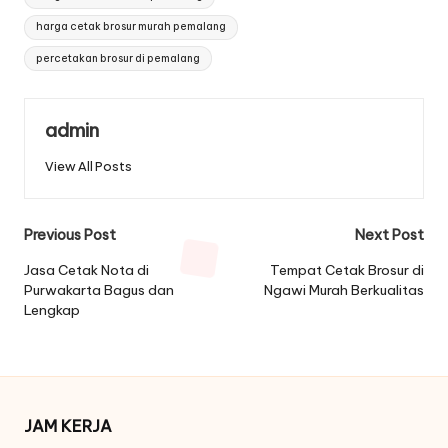
harga cetak brosur murah pemalang
percetakan brosur di pemalang
admin
View All Posts
Post
Previous Post
Next Post
navigation
Jasa Cetak Nota di
Tempat Cetak Brosur di
Purwakarta Bagus dan
Ngawi Murah Berkualitas
Lengkap
JAM KERJA