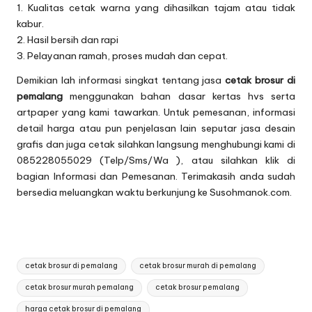
1. Kualitas cetak warna yang dihasilkan tajam atau tidak
kabur.
2. Hasil bersih dan rapi
3. Pelayanan ramah, proses mudah dan cepat.
Demikian lah informasi singkat tentang jasa
cetak brosur di
pemalang
menggunakan bahan dasar kertas hvs serta
artpaper yang kami tawarkan. Untuk pemesanan, informasi
detail harga atau pun penjelasan lain seputar jasa desain
grafis dan juga cetak silahkan langsung menghubungi kami di
085228055029 (Telp/Sms/Wa ), atau silahkan klik di
bagian
Informasi dan Pemesanan
. Terimakasih anda sudah
bersedia meluangkan waktu berkunjung ke Susohmanok.com.
Tags:
cetak brosur di pemalang
cetak brosur murah di pemalang
cetak brosur murah pemalang
cetak brosur pemalang
harga cetak brosur di pemalang