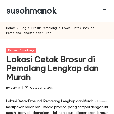
susohmanok
Skip
to
content
Home
Blog
Brosur Pemalang
Lokasi Cetak Brosur di
Pemalang Lengkap dan Murah
Posted
Brosur Pemalang
in
Lokasi Cetak Brosur di
Pemalang Lengkap dan
Murah
By
admin
October 2, 2017
Posted
by
Lokasi Cetak Brosur di Pemalang Lengkap dan Murah
– Brosur
merupakan salah satu media promosi yang sampai dengan ini
masih banyak dgunakan. Hal tersebut dikarenakan brosur