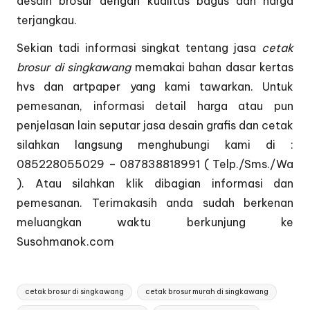
desain brosur dengan kualitas bagus dan harga
terjangkau.
Sekian tadi informasi singkat tentang jasa
cetak
brosur di singkawang
memakai bahan dasar kertas
hvs dan artpaper yang kami tawarkan. Untuk
pemesanan, informasi detail harga atau pun
penjelasan lain seputar jasa desain grafis dan cetak
silahkan langsung menghubungi kami di :
085228055029 – 087838818991 ( Telp./Sms./Wa
). Atau silahkan klik dibagian
informasi dan
pemesanan
. Terimakasih anda sudah berkenan
meluangkan waktu berkunjung ke
Susohmanok.com
Tags:
cetak brosur di singkawang
cetak brosur murah di singkawang