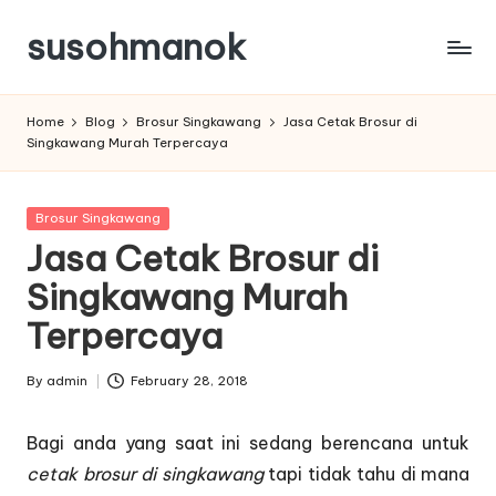
susohmanok
Skip
to
content
Home
Blog
Brosur Singkawang
Jasa Cetak Brosur di
Singkawang Murah Terpercaya
Posted
Brosur Singkawang
in
Jasa Cetak Brosur di
Singkawang Murah
Terpercaya
By
admin
February 28, 2018
Posted
by
Bagi anda yang saat ini sedang berencana untuk
cetak brosur di singkawang
tapi tidak tahu di mana