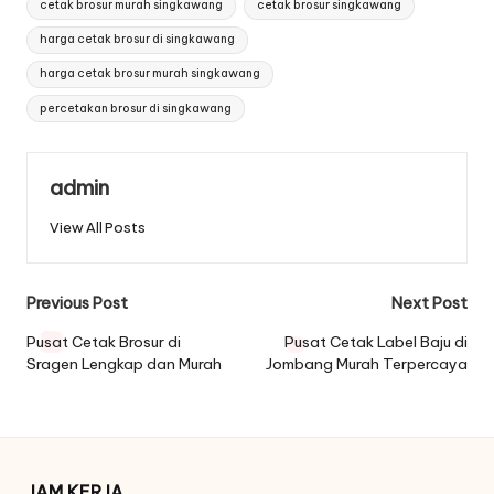
cetak brosur murah singkawang
cetak brosur singkawang
harga cetak brosur di singkawang
harga cetak brosur murah singkawang
percetakan brosur di singkawang
admin
View All Posts
Post
Previous Post
Next Post
navigation
Pusat Cetak Brosur di
Pusat Cetak Label Baju di
Sragen Lengkap dan Murah
Jombang Murah Terpercaya
JAM KERJA