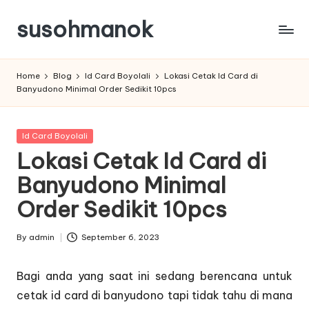
susohmanok
Skip
to
content
Home
Blog
Id Card Boyolali
Lokasi Cetak Id Card di
Banyudono Minimal Order Sedikit 10pcs
Posted
Id Card Boyolali
in
Lokasi Cetak Id Card di
Banyudono Minimal
Order Sedikit 10pcs
By
admin
September 6, 2023
Posted
by
Bagi anda yang saat ini sedang berencana untuk
cetak id card di banyudono tapi tidak tahu di mana