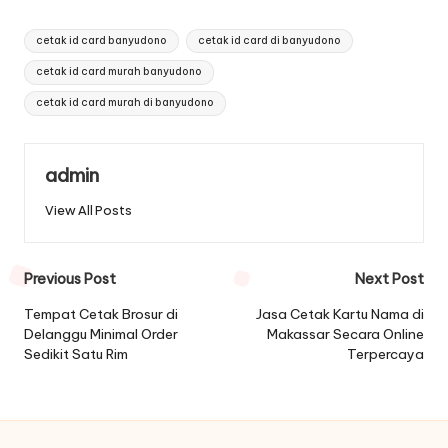
Tags:
cetak id card banyudono
cetak id card di banyudono
cetak id card murah banyudono
cetak id card murah di banyudono
admin
View All Posts
Post
Previous Post
Next Post
navigation
Tempat Cetak Brosur di
Jasa Cetak Kartu Nama di
Delanggu Minimal Order
Makassar Secara Online
Sedikit Satu Rim
Terpercaya