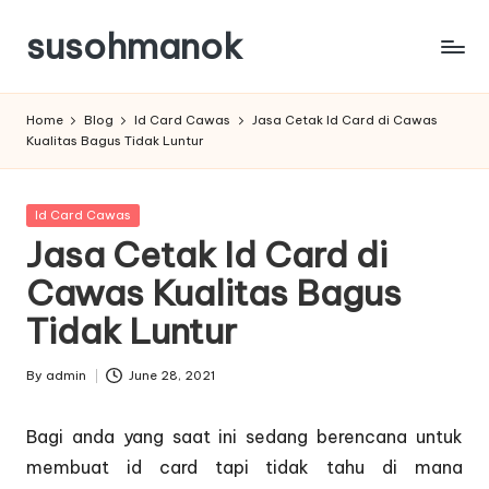
susohmanok
Skip
to
content
Home
Blog
Id Card Cawas
Jasa Cetak Id Card di Cawas
Kualitas Bagus Tidak Luntur
Posted
Id Card Cawas
in
Jasa Cetak Id Card di
Cawas Kualitas Bagus
Tidak Luntur
By
admin
June 28, 2021
Posted
by
Bagi anda yang saat ini sedang berencana untuk
membuat id card tapi tidak tahu di mana