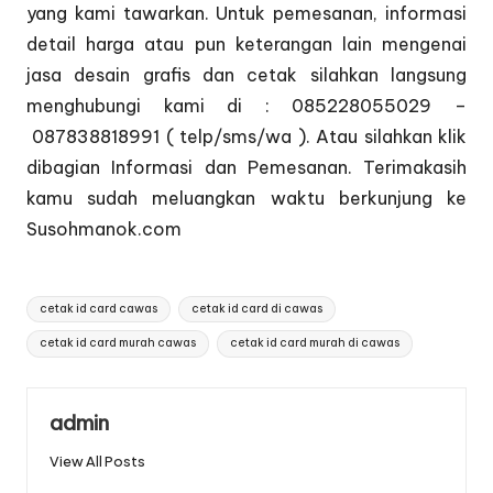
yang kami tawarkan. Untuk pemesanan, informasi
detail harga atau pun keterangan lain mengenai
jasa desain grafis dan cetak silahkan langsung
menghubungi kami di : 085228055029 –
087838818991 ( telp/sms/wa ). Atau silahkan klik
dibagian
Informasi dan Pemesanan
. Terimakasih
kamu sudah meluangkan waktu berkunjung ke
Susohmanok.com
Tags:
cetak id card cawas
cetak id card di cawas
cetak id card murah cawas
cetak id card murah di cawas
admin
View All Posts