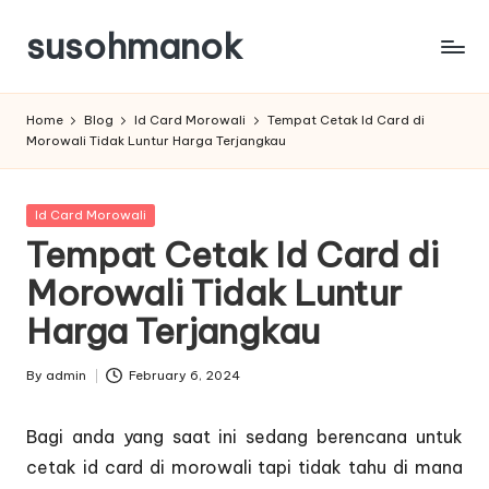
susohmanok
Skip
to
content
Home
Blog
Id Card Morowali
Tempat Cetak Id Card di
Morowali Tidak Luntur Harga Terjangkau
Posted
Id Card Morowali
in
Tempat Cetak Id Card di
Morowali Tidak Luntur
Harga Terjangkau
By
admin
February 6, 2024
Posted
by
Bagi anda yang saat ini sedang berencana untuk
cetak id card di morowali tapi tidak tahu di mana