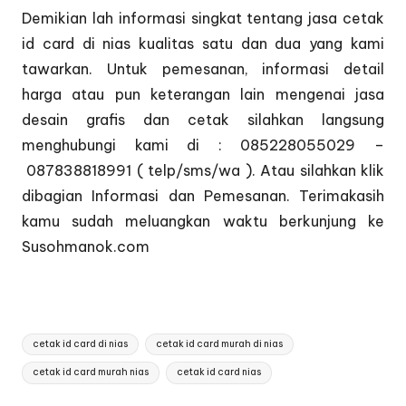
Demikian lah informasi singkat tentang jasa cetak
id card di nias kualitas satu dan dua yang kami
tawarkan. Untuk pemesanan, informasi detail
harga atau pun keterangan lain mengenai jasa
desain grafis dan cetak silahkan langsung
menghubungi kami di : 085228055029 –
087838818991 ( telp/sms/wa ). Atau silahkan klik
dibagian
Informasi dan Pemesanan
. Terimakasih
kamu sudah meluangkan waktu berkunjung ke
Susohmanok.com
Tags:
cetak id card di nias
cetak id card murah di nias
cetak id card murah nias
cetak id card nias