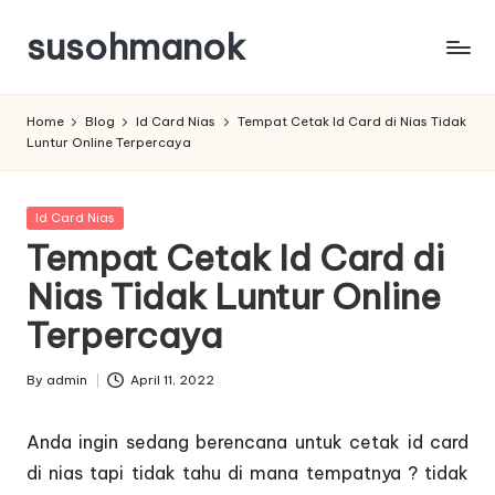
susohmanok
Skip
to
content
Home
Blog
Id Card Nias
Tempat Cetak Id Card di Nias Tidak
Luntur Online Terpercaya
Posted
Id Card Nias
in
Tempat Cetak Id Card di
Nias Tidak Luntur Online
Terpercaya
By
admin
April 11, 2022
Posted
by
Anda ingin sedang berencana untuk cetak id card
di nias tapi tidak tahu di mana tempatnya ? tidak