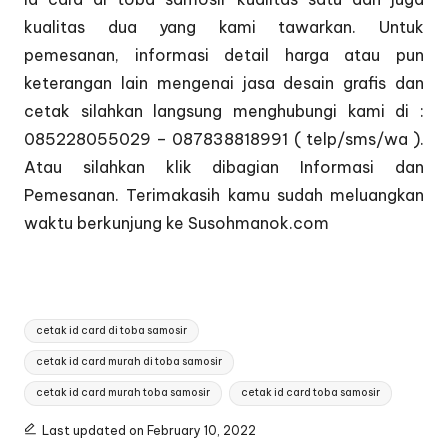
kualitas dua yang kami tawarkan. Untuk
pemesanan, informasi detail harga atau pun
keterangan lain mengenai jasa desain grafis dan
cetak silahkan langsung menghubungi kami di :
085228055029 – 087838818991 ( telp/sms/wa ).
Atau silahkan klik dibagian
Informasi dan
Pemesanan
. Terimakasih kamu sudah meluangkan
waktu berkunjung ke Susohmanok.com
Tags:
cetak id card di toba samosir
cetak id card murah di toba samosir
cetak id card murah toba samosir
cetak id card toba samosir
Last updated on February 10, 2022