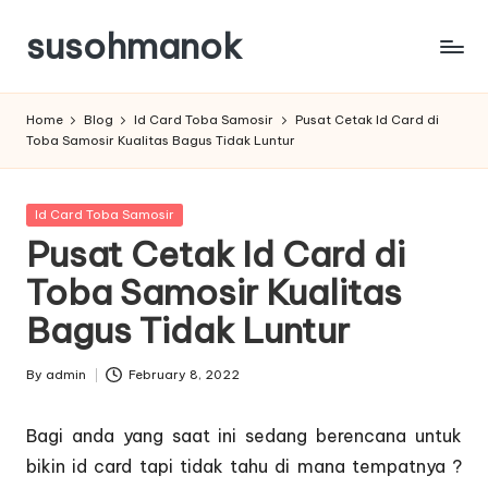
susohmanok
Skip
to
content
Home
Blog
Id Card Toba Samosir
Pusat Cetak Id Card di
Toba Samosir Kualitas Bagus Tidak Luntur
Posted
Id Card Toba Samosir
in
Pusat Cetak Id Card di
Toba Samosir Kualitas
Bagus Tidak Luntur
By
admin
February 8, 2022
Posted
by
Bagi anda yang saat ini sedang berencana untuk
bikin id card tapi tidak tahu di mana tempatnya ?