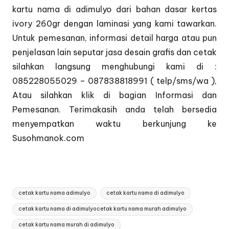
kartu nama di adimulyo dari bahan dasar kertas
ivory 260gr dengan laminasi yang kami tawarkan.
Untuk pemesanan, informasi detail harga atau pun
penjelasan lain seputar jasa desain grafis dan cetak
silahkan langsung menghubungi kami di :
085228055029 – 087838818991 ( telp/sms/wa ),
Atau silahkan klik di bagian
Informasi dan
Pemesanan
. Terimakasih anda telah bersedia
menyempatkan waktu berkunjung ke
Susohmanok.com
Tags:
cetak kartu nama adimulyo
cetak kartu nama di adimulyo
cetak kartu nama di adimulyocetak kartu nama murah adimulyo
cetak kartu nama murah di adimulyo