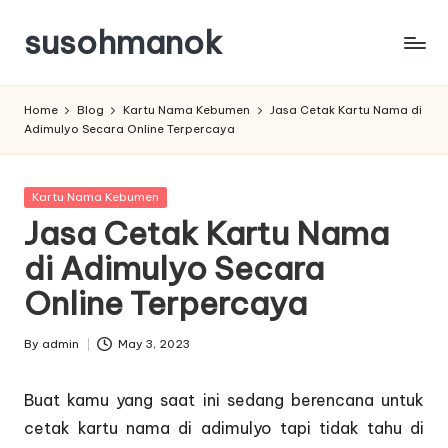
susohmanok
Skip
to
content
Home
Blog
Kartu Nama Kebumen
Jasa Cetak Kartu Nama di
Adimulyo Secara Online Terpercaya
Posted
Kartu Nama Kebumen
in
Jasa Cetak Kartu Nama
di Adimulyo Secara
Online Terpercaya
By
admin
May 3, 2023
Posted
by
Buat kamu yang saat ini sedang berencana untuk
cetak kartu nama di adimulyo tapi tidak tahu di