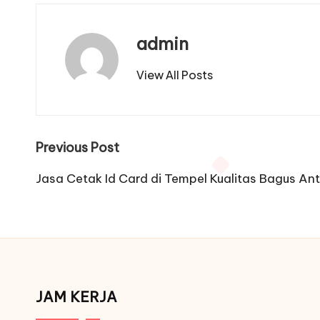
admin
View All Posts
Post
Previous Post
navigation
Jasa Cetak Id Card di Tempel Kualitas Bagus Ant
JAM KERJA