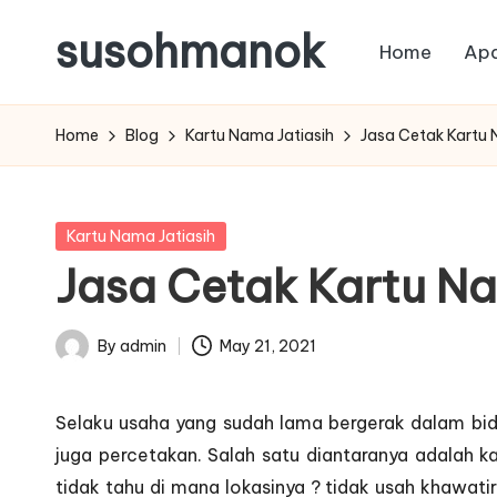
susohmanok
Home
Apa
Skip
to
content
Home
Blog
Kartu Nama Jatiasih
Jasa Cetak Kartu 
Posted
Kartu Nama Jatiasih
in
Jasa Cetak Kartu Na
By
admin
May 21, 2021
Posted
by
Selaku usaha yang sudah lama bergerak dalam bid
juga percetakan. Salah satu diantaranya adalah ka
tidak tahu di mana lokasinya ? tidak usah khawati