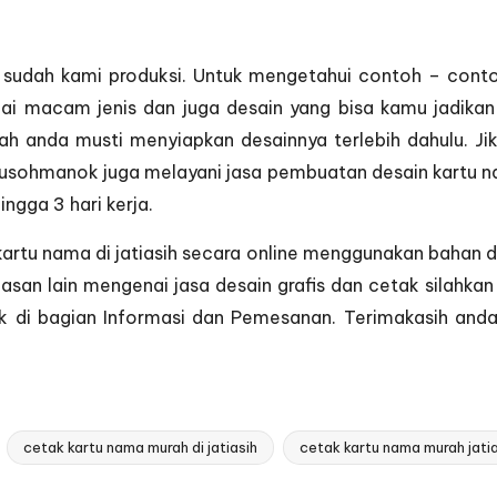
i sudah kami produksi. Untuk mengetahui contoh – conto
i macam jenis dan juga desain yang bisa kamu jadikan 
lah anda musti menyiapkan desainnya terlebih dahulu. J
 Susohmanok juga melayani jasa pembuatan desain kartu na
gga 3 hari kerja.
 kartu nama di jatiasih secara online menggunakan bahan
lasan lain mengenai jasa desain grafis dan cetak silah
k di bagian
Informasi dan Pemesanan
. Terimakasih and
cetak kartu nama murah di jatiasih
cetak kartu nama murah jatia