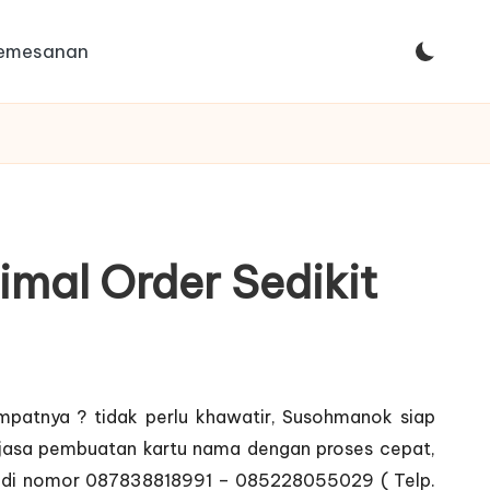
Pemesanan
mal Order Sedikit
mpatnya ? tidak perlu khawatir, Susohmanok siap
 jasa pembuatan kartu nama dengan proses cepat,
mi di nomor 087838818991 – 085228055029 ( Telp.