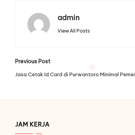
admin
View All Posts
Post
Previous Post
navigation
Jasa Cetak Id Card di Purwantoro Minimal Peme
JAM KERJA