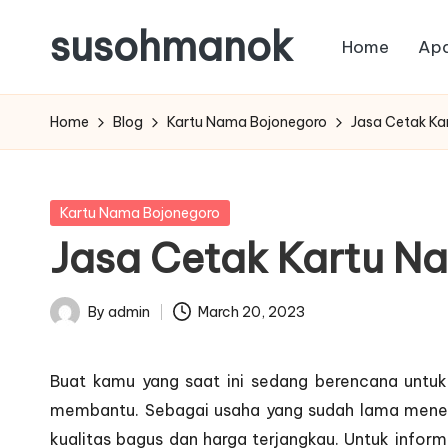
susohmanok
Home
Apa
Skip
to
content
Home
Blog
Kartu Nama Bojonegoro
Jasa Cetak Ka
Posted
Kartu Nama Bojonegoro
in
Jasa Cetak Kartu Na
By
admin
March 20, 2023
Posted
by
Buat kamu yang saat ini sedang berencana untuk
membantu. Sebagai usaha yang sudah lama meneku
kualitas bagus dan harga terjangkau. Untuk inf