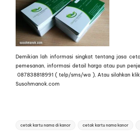
Demikian lah informasi singkat tentang jasa cet
pemesanan, informasi detail harga atau pun penj
087838818991 ( telp/sms/wa ), Atau silahkan klik
Susohmanok.com
cetak kartu nama di kanor
cetak kartu nama kanor
Tags: