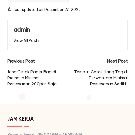
Last updated on December 27, 2022
admin
View All Posts
Post
Previous Post
Next Post
navigation
Jasa Cetak Paper Bag di
Tempat Cetak Hang Tag di
Prembun Minimal
Purwantoro Minimal
Pemesanan 200pcs Saja
Pemesanan Sedikit
JAM KERJA
Senin – Jumat : 09.00 WIB – 16.30 WIB