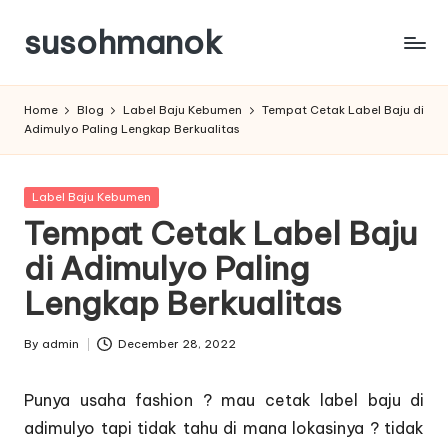
susohmanok
Skip
to
content
Home
Blog
Label Baju Kebumen
Tempat Cetak Label Baju di
Adimulyo Paling Lengkap Berkualitas
Posted
Label Baju Kebumen
in
Tempat Cetak Label Baju
di Adimulyo Paling
Lengkap Berkualitas
By
admin
December 28, 2022
Posted
by
Punya usaha fashion ? mau cetak label baju di
adimulyo tapi tidak tahu di mana lokasinya ? tidak