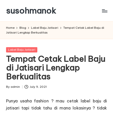
susohmanok
Skip
to
content
Home
Blog
Label Baju Jatisari
Tempat Cetak Label Baju di
Jatisari Lengkap Berkualitas
Posted
Label Baju Jatisari
in
Tempat Cetak Label Baju
di Jatisari Lengkap
Berkualitas
By
admin
July 9, 2021
Posted
by
Punya usaha fashion ? mau cetak label baju di
jatisari tapi tidak tahu di mana lokasinya ? tidak