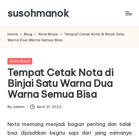
susohmanok
Skip
to
content
Home
Blog
Nota Binjai
Tempat Cetak Nota di Binjai Satu
Warna Dua Warna Semua Bisa
Posted
Nota Binjai
in
Tempat Cetak Nota di
Binjai Satu Warna Dua
Warna Semua Bisa
By
admin
April 21, 2022
Posted
by
Nota memang menjadi bagian penting dan tidak
bisa dipisahkan begitu saja dari yang namanya