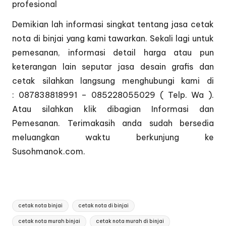
profesional
Demikian lah informasi singkat tentang jasa cetak
nota di binjai yang kami tawarkan. Sekali lagi untuk
pemesanan, informasi detail harga atau pun
keterangan lain seputar jasa desain grafis dan
cetak silahkan langsung menghubungi kami di
: 087838818991 – 085228055029 ( Telp. Wa ).
Atau silahkan klik dibagian
Informasi dan
Pemesanan
. Terimakasih anda sudah bersedia
meluangkan waktu berkunjung ke
Susohmanok.com.
Tags:
cetak nota binjai
cetak nota di binjai
cetak nota murah binjai
cetak nota murah di binjai