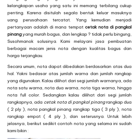
kelangkapan usaha yang satu ini memang terbilang cukup
penting. Karena disitulah segala bentuk keluar masuknya
uang perusahaan tercatat. Yang kemudian menjadi
pertanyaan adalah di mana tempat
cetak nota di pangkal
pinang
yang murah bagus, dan lengkap ? tidak perlu bingung,
Susohmanok solusinya. Kami melayani jasa pembuatan
berbagai macam jenis nota dengan kualitas bagus dan
harga terjangkau.
Secara umum, nota dapat dibedakan berdasarkan atas dua
hal. Yakni bedasar atas jumlah warna dan jumlah rangkap
yang digunakan. Kalau dilihat dari segi jumlah warnanya, ada
nota satu warna, nota dua warna, nota tiga warna, hingga
nota full color. Sedangkan kalau dilihat dari segi jumlah
rangkapnya, ada
cetak nota di pangkal pinang
rangkap dua
( 2 ply ), nota pangkal pinang rangkap tiga ( 3 ply ), nota
rangkap empat ( 4 ply ), dan seterusnya. Untuk lebih
jelasnya, berikut sedikit contoh nota yang selama ini sudah
kami bikin :