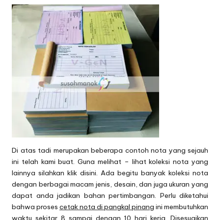
Di atas tadi merupakan beberapa contoh nota yang sejauh
ini telah kami buat. Guna melihat – lihat koleksi nota yang
lainnya silahkan klik
disini.
Ada begitu banyak koleksi nota
dengan berbagai macam jenis, desain, dan juga ukuran yang
dapat anda jadikan bahan pertimbangan. Perlu diketahui
bahwa proses
cetak nota di pangkal pinang
ini membutuhkan
waktu sekitar 8 sampai dengan 10 hari kerja. Disesuaikan