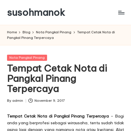
susohmanok
Skip
to
content
Home
Blog
Nota Pangkal Pinang
Tempat Cetak Nota di
Pangkal Pinang Terpercaya
Posted
Nota Pangkal Pinang
in
Tempat Cetak Nota di
Pangkal Pinang
Terpercaya
By
admin
November 9, 2017
Posted
by
Tempat Cetak Nota di Pangkal Pinang Terpercaya
– Bagi
anda yang berprofesi sebagai wirausaha, tentu sudah tidak
asing lagi dengan yang namanya nota atau kwitansi. Alat