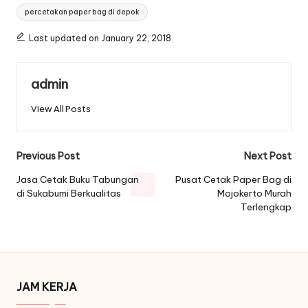
percetakan paper bag di depok
Last updated on January 22, 2018
admin
View All Posts
Post
Previous Post
Next Post
navigation
Jasa Cetak Buku Tabungan
Pusat Cetak Paper Bag di
di Sukabumi Berkualitas
Mojokerto Murah
Terlengkap
JAM KERJA