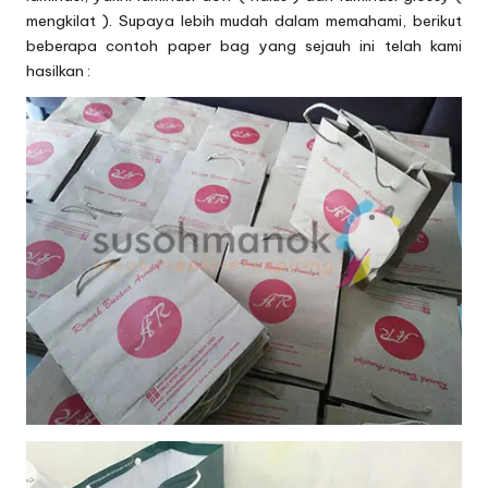
mengkilat ). Supaya lebih mudah dalam memahami, berikut
beberapa contoh paper bag yang sejauh ini telah kami
hasilkan :