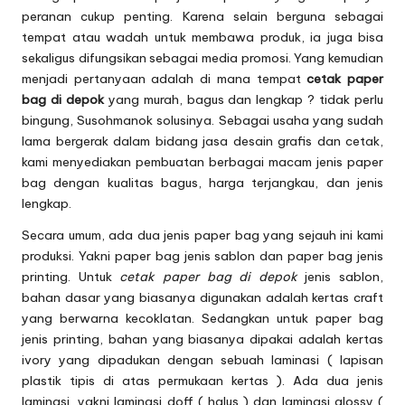
peranan cukup penting. Karena selain berguna sebagai
tempat atau wadah untuk membawa produk, ia juga bisa
sekaligus difungsikan sebagai media promosi. Yang kemudian
menjadi pertanyaan adalah di mana tempat
cetak paper
bag di depok
yang murah, bagus dan lengkap ? tidak perlu
bingung, Susohmanok solusinya. Sebagai usaha yang sudah
lama bergerak dalam bidang jasa desain grafis dan cetak,
kami menyediakan pembuatan berbagai macam jenis
paper
bag
dengan kualitas bagus, harga terjangkau, dan jenis
lengkap.
Secara umum, ada dua jenis paper bag yang sejauh ini kami
produksi. Yakni paper bag jenis sablon dan paper bag jenis
printing. Untuk
cetak paper bag di depok
jenis sablon,
bahan dasar yang biasanya digunakan adalah kertas craft
yang berwarna kecoklatan. Sedangkan untuk paper bag
jenis printing, bahan yang biasanya dipakai adalah kertas
ivory yang dipadukan dengan sebuah laminasi ( lapisan
plastik tipis di atas permukaan kertas ). Ada dua jenis
laminasi, yakni laminasi doff ( halus ) dan laminasi glossy (