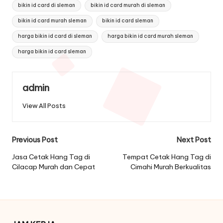
Tags:
bikin id card di sleman
bikin id card murah di sleman
bikin id card murah sleman
bikin id card sleman
harga bikin id card di sleman
harga bikin id card murah sleman
harga bikin id card sleman
admin
View All Posts
Post
Previous Post
Next Post
navigation
Jasa Cetak Hang Tag di
Tempat Cetak Hang Tag di
Cilacap Murah dan Cepat
Cimahi Murah Berkualitas