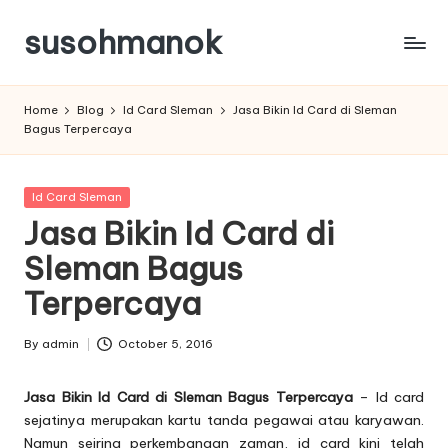
susohmanok
Skip
to
content
Home
Blog
Id Card Sleman
Jasa Bikin Id Card di Sleman
Bagus Terpercaya
Posted
Id Card Sleman
in
Jasa Bikin Id Card di
Sleman Bagus
Terpercaya
By
admin
October 5, 2016
Posted
by
Jasa Bikin Id Card di Sleman Bagus Terpercaya
– Id card
sejatinya merupakan kartu tanda pegawai atau karyawan.
Namun seiring perkembangan zaman,
id card
kini telah