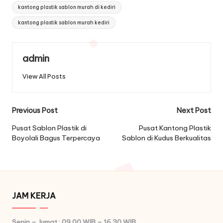
kantong plastik sablon murah di kediri
kantong plastik sablon murah kediri
admin
View All Posts
Post
Previous Post
Next Post
navigation
Pusat Sablon Plastik di
Pusat Kantong Plastik
Boyolali Bagus Terpercaya
Sablon di Kudus Berkualitas
JAM KERJA
Senin – Jumat : 09.00 WIB – 16.30 WIB