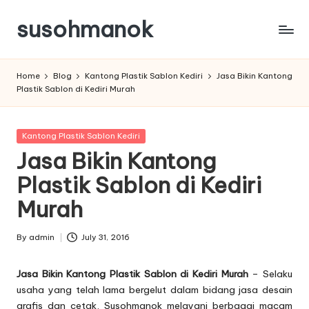
susohmanok
Skip
to
content
Home
Blog
Kantong Plastik Sablon Kediri
Jasa Bikin Kantong
Plastik Sablon di Kediri Murah
Posted
Kantong Plastik Sablon Kediri
in
Jasa Bikin Kantong
Plastik Sablon di Kediri
Murah
By
admin
July 31, 2016
Posted
by
Jasa Bikin Kantong Plastik Sablon di Kediri Murah
– Selaku
usaha yang telah lama bergelut dalam bidang jasa desain
grafis dan cetak, Susohmanok melayani berbagai macam