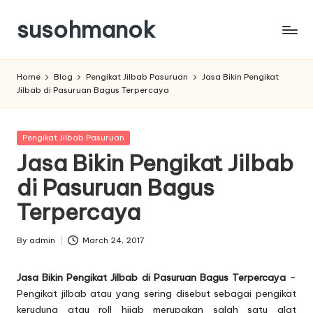
susohmanok
Skip
to
content
Home
Blog
Pengikat Jilbab Pasuruan
Jasa Bikin Pengikat
Jilbab di Pasuruan Bagus Terpercaya
Posted
Pengikat Jilbab Pasuruan
in
Jasa Bikin Pengikat Jilbab
di Pasuruan Bagus
Terpercaya
By
admin
March 24, 2017
Posted
by
Jasa Bikin Pengikat Jilbab di Pasuruan Bagus Terpercaya
–
Pengikat jilbab atau yang sering disebut sebagai pengikat
kerudung atau roll hijab merupakan salah satu alat