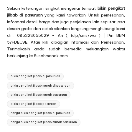
Sekian keterangan singkat mengenai tempat
bikin pengikat
jilbab di pasuruan
yang kami tawarkan. Untuk pemesanan,
informasi detail harga dan juga penjelasan lain seputar jasa
desain grafis dan cetak silahkan langsung menghubungi kami
di : 085228055029 – Ari ( telp/sms/wa ) | Pin BBM
57FDEC9E. Atau klik dibagian
Informasi dan Pemesanan
,
Terimakasih anda sudah bersedia meluangkan waktu
berkunjung ke Susohmanok.com
Tags:
bikin pengikat jilbab di pasuruan
bikin pengikat jilbab murah di pasuruan
bikin pengikat jilbab murah pasuruan
bikin pengikat jilbab pasuruan
harga bikin pengikat jilbab di pasuruan
harga bikin pengikat jilbab murah pasuruan