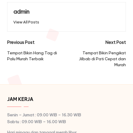
admin
View All Posts
Post
Previous Post
Next Post
navigation
Tempat Bikin Hang Tag di
Tempat Bikin Pengikat
Palu Murah Terbaik
Jilbab di Pati Cepat dan
Murah
JAM KERJA
Senin – Jumat : 09.00 WIB – 16.30 WIB
Sabtu : 09.00 WIB – 16.00 WIB
Hari minggu dan tanggal merah libur.