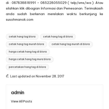
di : 087838818991 – 085228055029 ( telp/sms/wa ). Atau
silahkan klik dibagian
Informasi dan Pemesanan
. Terimakasih
anda sudah berkenan merelakan waktu berkunjung ke
susohmanok.com
Tags:
cetak hang tag blora
cetak hang tag di blora
cetak hang tag murah blora
cetak hang tag murah di blora
harga cetak hang tag di blora
harga cetak hang tag mura blora
percetakan hang tag di blora
Last updated on November 28, 2017
admin
View All Posts