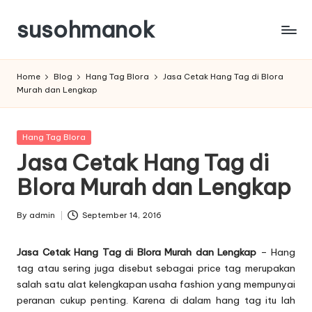
susohmanok
Skip
to
content
Home
Blog
Hang Tag Blora
Jasa Cetak Hang Tag di Blora
Murah dan Lengkap
Posted
Hang Tag Blora
in
Jasa Cetak Hang Tag di
Blora Murah dan Lengkap
By
admin
September 14, 2016
Posted
by
Jasa Cetak Hang Tag di Blora Murah dan Lengkap
– Hang
tag atau sering juga disebut sebagai price tag merupakan
salah satu alat kelengkapan usaha fashion yang mempunyai
peranan cukup penting. Karena di dalam
hang tag
itu lah