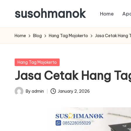
susohmanok
Home
Apa
Skip
to
content
Home
Blog
Hang Tag Mojokerto
Jasa Cetak Hang T
Posted
Hang Tag Mojokerto
in
Jasa Cetak Hang Tag
By
admin
January 2, 2026
Posted
by