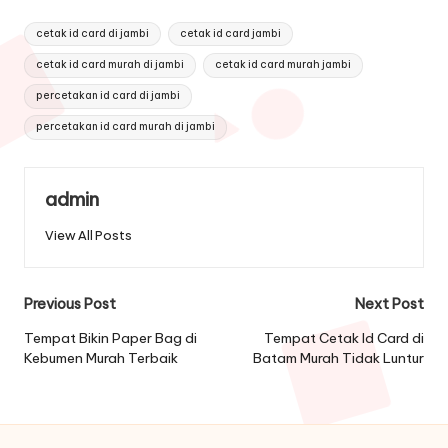
Tags:
cetak id card di jambi
cetak id card jambi
cetak id card murah di jambi
cetak id card murah jambi
percetakan id card di jambi
percetakan id card murah di jambi
admin
View All Posts
Post
Previous Post
Next Post
navigation
Tempat Bikin Paper Bag di
Tempat Cetak Id Card di
Kebumen Murah Terbaik
Batam Murah Tidak Luntur