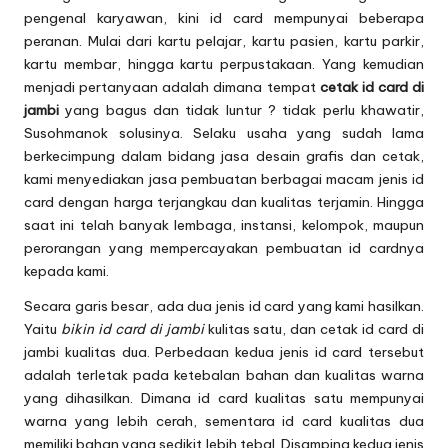
pengenal karyawan, kini id card mempunyai beberapa
peranan. Mulai dari kartu pelajar, kartu pasien, kartu parkir,
kartu membar, hingga kartu perpustakaan. Yang kemudian
menjadi pertanyaan adalah dimana tempat
cetak id card di
jambi
yang bagus dan tidak luntur ? tidak perlu khawatir,
Susohmanok solusinya. Selaku usaha yang sudah lama
berkecimpung dalam bidang jasa desain grafis dan cetak,
kami menyediakan jasa pembuatan berbagai macam jenis id
card dengan harga terjangkau dan kualitas terjamin. Hingga
saat ini telah banyak lembaga, instansi, kelompok, maupun
perorangan yang mempercayakan pembuatan id cardnya
kepada kami.
Secara garis besar, ada dua jenis id card yang kami hasilkan.
Yaitu
bikin id card di jambi
kulitas satu, dan cetak id card di
jambi kualitas dua. Perbedaan kedua jenis id card tersebut
adalah terletak pada ketebalan bahan dan kualitas warna
yang dihasilkan. Dimana id card kualitas satu mempunyai
warna yang lebih cerah, sementara id card kualitas dua
memiliki bahan yang sedikit lebih tebal. Disamping kedua jenis