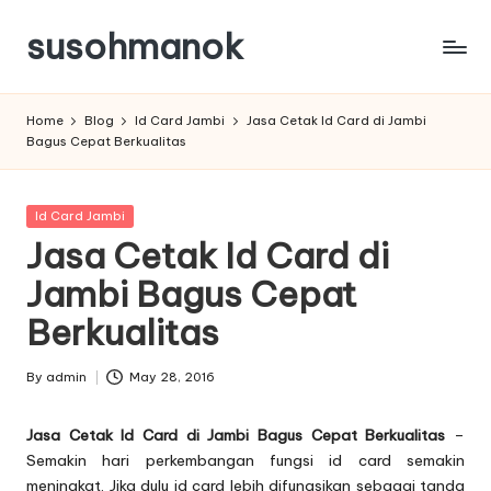
susohmanok
Skip
to
content
Home
Blog
Id Card Jambi
Jasa Cetak Id Card di Jambi
Bagus Cepat Berkualitas
Posted
Id Card Jambi
in
Jasa Cetak Id Card di
Jambi Bagus Cepat
Berkualitas
By
admin
May 28, 2016
Posted
by
Jasa Cetak Id Card di Jambi Bagus Cepat Berkualitas
–
Semakin hari perkembangan fungsi id card semakin
meningkat. Jika dulu
id card
lebih difungsikan sebagai tanda