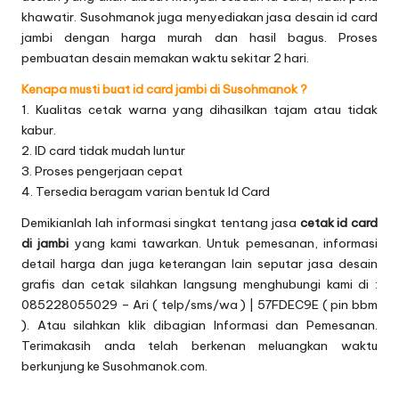
khawatir. Susohmanok juga menyediakan jasa desain id card
jambi dengan harga murah dan hasil bagus. Proses
pembuatan desain memakan waktu sekitar 2 hari.
Kenapa musti buat id card jambi di Susohmanok ?
1. Kualitas cetak warna yang dihasilkan tajam atau tidak
kabur.
2. ID card tidak mudah luntur
3. Proses pengerjaan cepat
4. Tersedia beragam varian bentuk Id Card
Demikianlah lah informasi singkat tentang jasa
cetak id card
di jambi
yang kami tawarkan. Untuk pemesanan, informasi
detail harga dan juga keterangan lain seputar jasa desain
grafis dan cetak silahkan langsung menghubungi kami di :
085228055029 – Ari ( telp/sms/wa ) | 57FDEC9E ( pin bbm
). Atau silahkan klik dibagian
Informasi dan Pemesanan
.
Terimakasih anda telah berkenan meluangkan waktu
berkunjung ke Susohmanok.com.