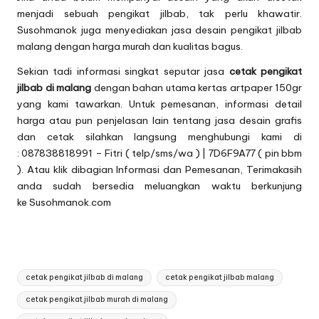
menjadi sebuah pengikat jilbab, tak perlu khawatir.
Susohmanok juga menyediakan jasa desain pengikat jilbab
malang dengan harga murah dan kualitas bagus.
Sekian tadi informasi singkat seputar jasa
cetak pengikat
jilbab di malang
dengan bahan utama kertas artpaper 150gr
yang kami tawarkan. Untuk pemesanan, informasi detail
harga atau pun penjelasan lain tentang jasa desain grafis
dan cetak silahkan langsung menghubungi kami di
: 087838818991 – Fitri ( telp/sms/wa ) | 7D6F9A77 ( pin bbm
). Atau klik dibagian
Informasi dan Pemesanan
, Terimakasih
anda sudah bersedia meluangkan waktu berkunjung
ke Susohmanok.com
Tags:
cetak pengikat jilbab di malang
cetak pengikat jilbab malang
cetak pengikat jilbab murah di malang