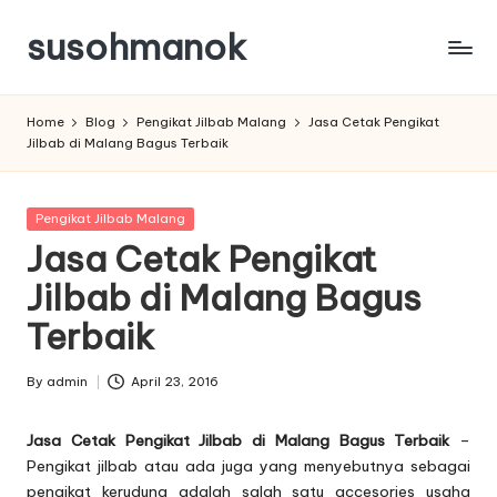
susohmanok
Skip
to
content
Home
Blog
Pengikat Jilbab Malang
Jasa Cetak Pengikat
Jilbab di Malang Bagus Terbaik
Posted
Pengikat Jilbab Malang
in
Jasa Cetak Pengikat
Jilbab di Malang Bagus
Terbaik
By
admin
April 23, 2016
Posted
by
Jasa Cetak Pengikat Jilbab di Malang Bagus Terbaik
–
Pengikat jilbab atau ada juga yang menyebutnya sebagai
pengikat kerudung
adalah salah satu accesories usaha