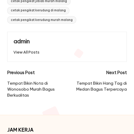
cetak pengikat jilbab murah malang
cetak pengikat kerudung di malang
cetak pengikat kerudung murah malang
admin
View All Posts
Post
Previous Post
Next Post
navigation
Tempat Bikin Nota di
Tempat Bikin Hang Tag di
Wonosobo Murah Bagus
Medan Bagus Terpercaya
Berkualitas
JAM KERJA