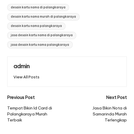
Tags:
desain kartu nama di palangkaraya
desain kartu nama murah di palangkaraya
desain kartu nama palangkaraya
jasa desain kartu nama di palangkaraya
jasa desain kartu nama palangkaraya
admin
View All Posts
Post
Previous Post
Next Post
navigation
Tempat Bikin Id Card di
Jasa Bikin Nota di
Palangkaraya Murah
Samarinda Murah
Terbaik
Terlengkap