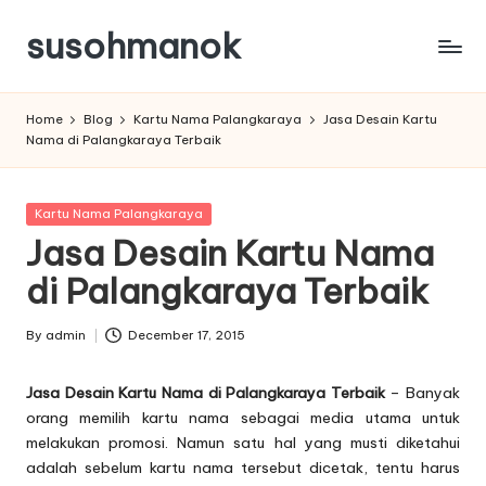
susohmanok
Skip
to
content
Home
Blog
Kartu Nama Palangkaraya
Jasa Desain Kartu
Nama di Palangkaraya Terbaik
Posted
Kartu Nama Palangkaraya
in
Jasa Desain Kartu Nama
di Palangkaraya Terbaik
By
admin
December 17, 2015
Posted
by
Jasa Desain Kartu Nama di Palangkaraya Terbaik
– Banyak
orang memilih
kartu nama
sebagai media utama untuk
melakukan promosi. Namun satu hal yang musti diketahui
adalah sebelum kartu nama tersebut dicetak, tentu harus