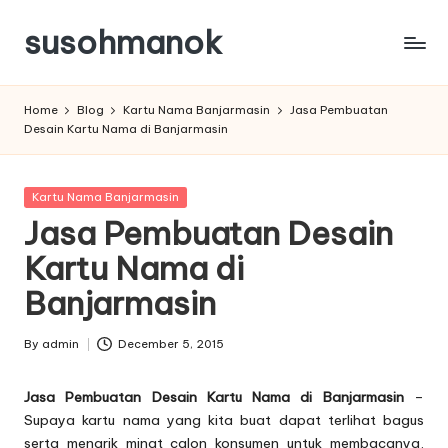
susohmanok
Skip
to
content
Home
Blog
Kartu Nama Banjarmasin
Jasa Pembuatan
Desain Kartu Nama di Banjarmasin
Posted
Kartu Nama Banjarmasin
in
Jasa Pembuatan Desain
Kartu Nama di
Banjarmasin
By
admin
December 5, 2015
Posted
by
Jasa Pembuatan Desain Kartu Nama di Banjarmasin
–
Supaya
kartu nama
yang kita buat dapat terlihat bagus
serta menarik minat calon konsumen untuk membacanya,