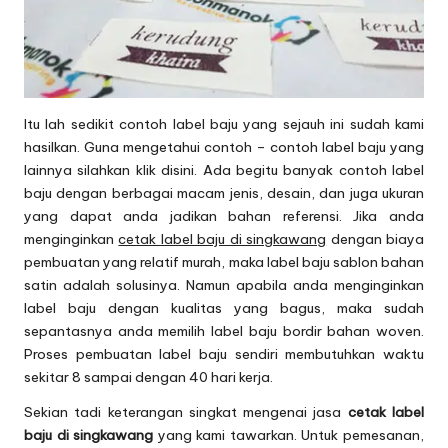
Itu lah sedikit contoh label baju yang sejauh ini sudah kami
hasilkan. Guna mengetahui contoh – contoh label baju yang
lainnya silahkan klik
disini
. Ada begitu banyak contoh label
baju dengan berbagai macam jenis, desain, dan juga ukuran
yang dapat anda jadikan bahan referensi. Jika anda
menginginkan
cetak label baju di singkawang
dengan biaya
pembuatan yang relatif murah, maka label baju sablon bahan
satin adalah solusinya. Namun apabila anda menginginkan
label baju dengan kualitas yang bagus, maka sudah
sepantasnya anda memilih label baju bordir bahan woven.
Proses pembuatan label baju sendiri membutuhkan waktu
sekitar 8 sampai dengan 40 hari kerja.
Sekian tadi keterangan singkat mengenai jasa
cetak label
baju di singkawang
yang kami tawarkan. Untuk pemesanan,