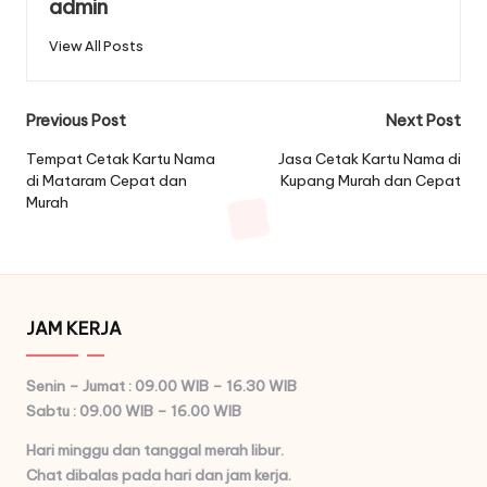
admin
View All Posts
Post
Previous Post
Next Post
navigation
Tempat Cetak Kartu Nama
Jasa Cetak Kartu Nama di
di Mataram Cepat dan
Kupang Murah dan Cepat
Murah
JAM KERJA
Senin – Jumat : 09.00 WIB – 16.30 WIB
Sabtu : 09.00 WIB – 16.00 WIB
Hari minggu dan tanggal merah libur.
Chat dibalas pada hari dan jam kerja.