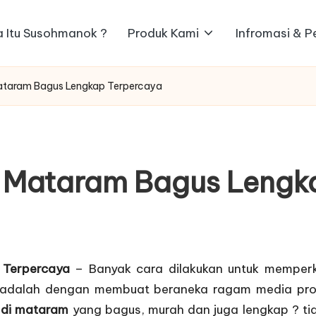
 Itu Susohmanok ?
Produk Kami
Infromasi & 
 Mataram Bagus Lengkap Terpercaya
di Mataram Bagus Leng
 Terpercaya
– Banyak cara dilakukan untuk memperk
ya adalah dengan membuat beraneka ragam media pr
r di mataram
yang bagus, murah dan juga lengkap ? tid