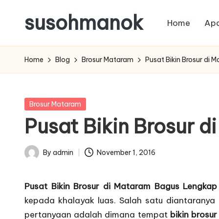
susohmanok
Home
Apa
Skip
to
content
Home
Blog
Brosur Mataram
Pusat Bikin Brosur di
Posted
Brosur Mataram
in
Pusat Bikin Brosur 
By
admin
November 1, 2016
Posted
by
Pusat Bikin Brosur di Mataram Bagus Lengkap
kepada khalayak luas. Salah satu diantaran
pertanyaan adalah dimana tempat
bikin brosu