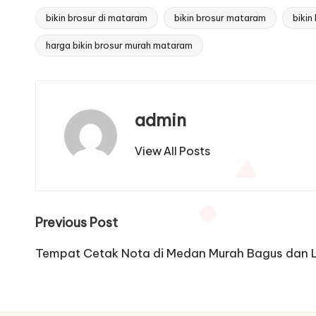
bikin brosur di mataram
bikin brosur mataram
bikin
Tags:
harga bikin brosur murah mataram
admin
View All Posts
Post
Previous Post
navigation
Tempat Cetak Nota di Medan Murah Bagus dan 