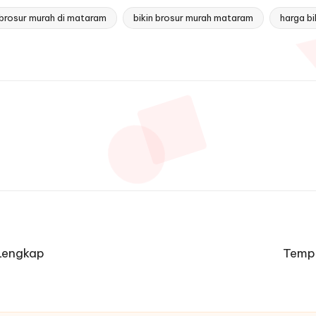
 brosur murah di mataram
bikin brosur murah mataram
harga bi
Lengkap
Tempa