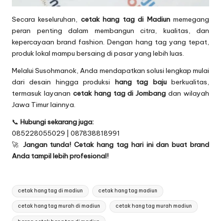
Secara keseluruhan,
cetak hang tag di Madiun
memegang
peran penting dalam membangun citra, kualitas, dan
kepercayaan brand fashion. Dengan hang tag yang tepat,
produk lokal mampu bersaing di pasar yang lebih luas.
Melalui Susohmanok, Anda mendapatkan solusi lengkap mulai
dari desain hingga produksi
hang tag baju
berkualitas,
termasuk layanan
cetak hang tag di Jombang
dan wilayah
Jawa Timur lainnya.
📞
Hubungi sekarang juga:
085228055029 | 087838818991
🚀
Jangan tunda! Cetak hang tag hari ini dan buat brand
Anda tampil lebih profesional!
Tags:
cetak hang tag di madiun
cetak hang tag madiun
cetak hang tag murah di madiun
cetak hang tag murah madiun