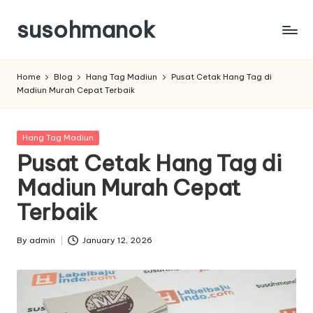
susohmanok
Skip
to
content
Home
Blog
Hang Tag Madiun
Pusat Cetak Hang Tag di
Madiun Murah Cepat Terbaik
Posted
Hang Tag Madiun
in
Pusat Cetak Hang Tag di
Madiun Murah Cepat
Terbaik
By
admin
January 12, 2026
Posted
by