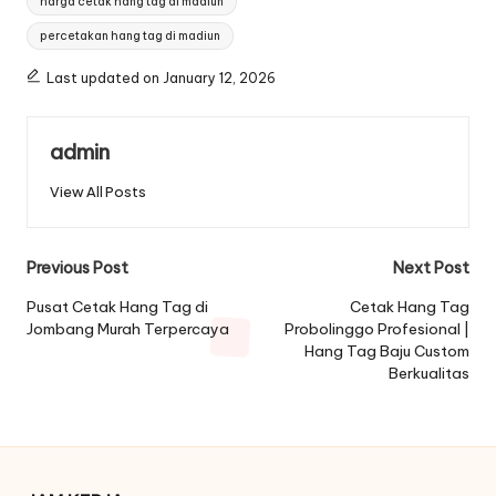
harga cetak hang tag di madiun
percetakan hang tag di madiun
Last updated on January 12, 2026
admin
View All Posts
Post
Previous Post
Next Post
navigation
Pusat Cetak Hang Tag di
Cetak Hang Tag
Jombang Murah Terpercaya
Probolinggo Profesional |
Hang Tag Baju Custom
Berkualitas