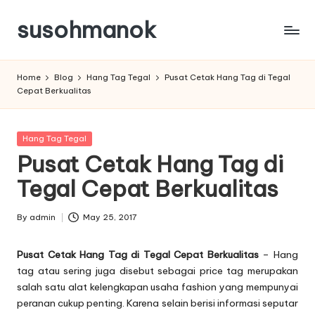
susohmanok
Skip
to
content
Home
Blog
Hang Tag Tegal
Pusat Cetak Hang Tag di Tegal
Cepat Berkualitas
Posted
Hang Tag Tegal
in
Pusat Cetak Hang Tag di
Tegal Cepat Berkualitas
By
admin
May 25, 2017
Posted
by
Pusat Cetak Hang Tag di Tegal Cepat Berkualitas
– Hang
tag atau sering juga disebut sebagai price tag merupakan
salah satu alat kelengkapan usaha fashion yang mempunyai
peranan cukup penting. Karena selain berisi informasi seputar