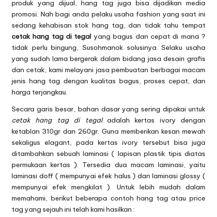
produk yang dijual, hang tag juga bisa dijadikan media
promosi. Nah bagi anda pelaku usaha fashion yang saat ini
sedang kehabisan stok
hang tag
, dan tidak tahu tempat
cetak hang tag di tegal
yang bagus dan cepat di mana ?
tidak perlu bingung, Susohmanok solusinya. Selaku usaha
yang sudah lama bergerak dalam bidang jasa desain grafis
dan cetak, kami melayani jasa pembuatan berbagai macam
jenis hang tag dengan kualitas bagus, proses cepat, dan
harga terjangkau.
Secara garis besar, bahan dasar yang sering dipakai untuk
cetak hang tag di tegal
adalah kertas ivory dengan
ketablan 310gr dan 260gr. Guna memberikan kesan mewah
sekaligus elagant, pada kertas ivory tersebut bisa juga
ditambahkan sebuah laminasi ( lapisan plastik tipis diatas
permukaan kertas ). Tersedia dua macam laminasi, yaitu
laminasi doff ( mempunyai efek halus ) dan laminasi glossy (
mempunyai efek mengkilat ). Untuk lebih mudah dalam
memahami, berikut beberapa contoh hang tag atau price
tag yang sejauh ini telah kami hasilkan :