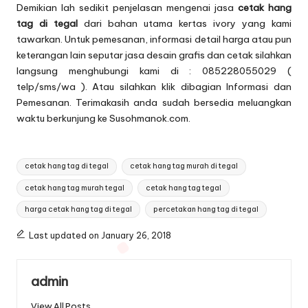
Demikian lah sedikit penjelasan mengenai jasa
cetak hang
tag di tegal
dari bahan utama kertas ivory yang kami
tawarkan. Untuk pemesanan, informasi detail harga atau pun
keterangan lain seputar jasa desain grafis dan cetak silahkan
langsung menghubungi kami di : 085228055029 (
telp/sms/wa ). Atau silahkan klik dibagian
Informasi dan
Pemesanan
. Terimakasih anda sudah bersedia meluangkan
waktu berkunjung ke Susohmanok.com.
Tags:
cetak hang tag di tegal
cetak hang tag murah di tegal
cetak hang tag murah tegal
cetak hang tag tegal
harga cetak hang tag di tegal
percetakan hang tag di tegal
Last updated on January 26, 2018
admin
View All Posts