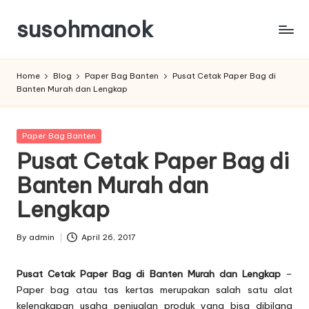
susohmanok
Skip
to
content
Home
Blog
Paper Bag Banten
Pusat Cetak Paper Bag di
Banten Murah dan Lengkap
Posted
Paper Bag Banten
in
Pusat Cetak Paper Bag di
Banten Murah dan
Lengkap
By
admin
April 26, 2017
Posted
by
Pusat Cetak Paper Bag di Banten Murah dan Lengkap
–
Paper bag atau tas kertas merupakan salah satu alat
kelengkapan usaha penjualan produk yang bisa dibilang