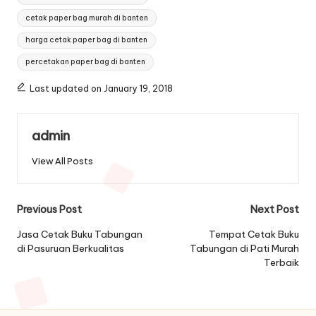
cetak paper bag murah di banten
harga cetak paper bag di banten
percetakan paper bag di banten
Last updated on January 19, 2018
admin
View All Posts
Post
Previous Post
Next Post
navigation
Jasa Cetak Buku Tabungan
Tempat Cetak Buku
di Pasuruan Berkualitas
Tabungan di Pati Murah
Terbaik