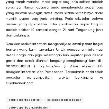
yang murah meriaha, maka paper bag jenis sablon adalah
solusinya. Namun apabila anda menghendaki paper bag
yang mewah sekaligus awet, maka sudah semestinya anda
memilih paper bag jenis printing. Perlu diketahui bahwa
proses yang diperplukan untuk pembuatan paper bag ini
adalah sekitar 10 sampai dengan 21 hari. Tergantung jenis
dan jumlahnya.
Demikian sedikit informasi mengenai jasa
cetak paper bag di
banten
yang kami tawarkan. Untuk pemesanan, informasi
detail harga dan juga keterangan lain seputar jasa desain
grafis dan cetak silahkan langsung menghubungi kami di :
087838818991 ( telp/sms/wa ). Atau silahkan klik
dibagian
Informasi dan Pemesanan
. Terimakasih anda telah
bersedia menyempatkan waktu berkunjung ke
susohmanok.com
Tags:
cetak paper bag banten
cetak paper bag di banten
cetak paper bag murah banten