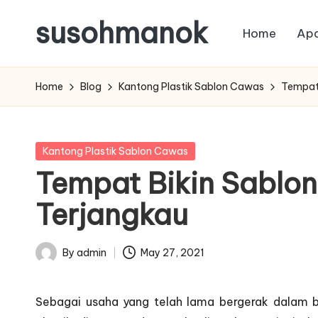
susohmanok
Home
Apa
Skip
to
content
Home
Blog
Kantong Plastik Sablon Cawas
Tempat 
Posted
Kantong Plastik Sablon Cawas
in
Tempat Bikin Sablon
Terjangkau
By
admin
May 27, 2021
Posted
by
Sebagai usaha yang telah lama bergerak dalam b