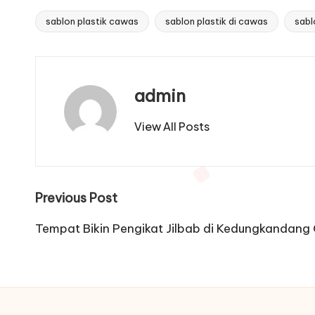
sablon plastik cawas
sablon plastik di cawas
sabl
Tags:
admin
View All Posts
Post
Previous Post
navigation
Tempat Bikin Pengikat Jilbab di Kedungkandang