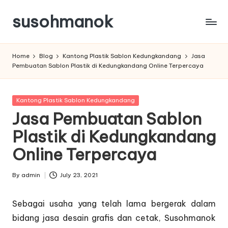
susohmanok
Skip
to
content
Home
Blog
Kantong Plastik Sablon Kedungkandang
Jasa
Pembuatan Sablon Plastik di Kedungkandang Online Terpercaya
Posted
Kantong Plastik Sablon Kedungkandang
in
Jasa Pembuatan Sablon
Plastik di Kedungkandang
Online Terpercaya
By
admin
July 23, 2021
Posted
by
Sebagai usaha yang telah lama bergerak dalam
bidang jasa desain grafis dan cetak, Susohmanok