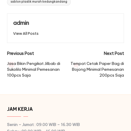
sablon plastik murah kedungkandang
admin
View All Posts
Post
Previous Post
Next Post
navigation
Jasa Bikin Pengikat Jilbab di
Tempat Cetak Paper Bag di
Sukolilo Minimal Pemesanan
Bojong Minimal Pemesanan
100pcs Saja
200pcs Saja
JAM KERJA
Senin – Jumat : 09.00 WIB – 16.30 WIB