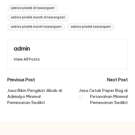
Tags:
sablon plastik di tawangsari
sablon plastik murah di tawangsari
sablon plastik murah tawangsari
sablon plastik tawangsari
admin
View All Posts
Post
Previous Post
Next Post
navigation
Jasa Bikin Pengikat Jilbab di
Jasa Cetak Paper Bag di
Adimulyo Minimal
Petanahan Minimal
Pemesanan Sedikit
Pemesanan Sedikit