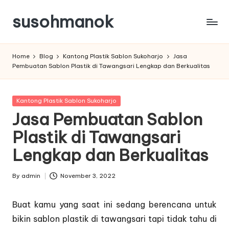
susohmanok
Skip
to
content
Home
Blog
Kantong Plastik Sablon Sukoharjo
Jasa
Pembuatan Sablon Plastik di Tawangsari Lengkap dan Berkualitas
Posted
Kantong Plastik Sablon Sukoharjo
in
Jasa Pembuatan Sablon
Plastik di Tawangsari
Lengkap dan Berkualitas
By
admin
November 3, 2022
Posted
by
Buat kamu yang saat ini sedang berencana untuk
bikin sablon plastik di tawangsari tapi tidak tahu di