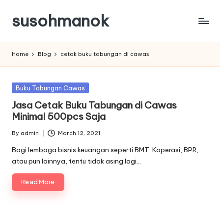
susohmanok
Skip
to
content
Home
Blog
cetak buku tabungan di cawas
Posted
Buku Tabungan Cawas
in
Jasa Cetak Buku Tabungan di Cawas
Minimal 500pcs Saja
By
admin
March 12, 2021
Posted
by
Bagi lembaga bisnis keuangan seperti BMT, Koperasi, BPR,
atau pun lainnya, tentu tidak asing lagi…
Read More