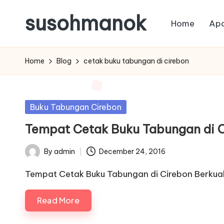
susohmanok
Home
Apa
Skip
to
content
Home
Blog
cetak buku tabungan di cirebon
Posted
Buku Tabungan Cirebon
in
Tempat Cetak Buku Tabungan di C
By
admin
December 24, 2016
Posted
by
Tempat Cetak Buku Tabungan di Cirebon Berkual
Read More