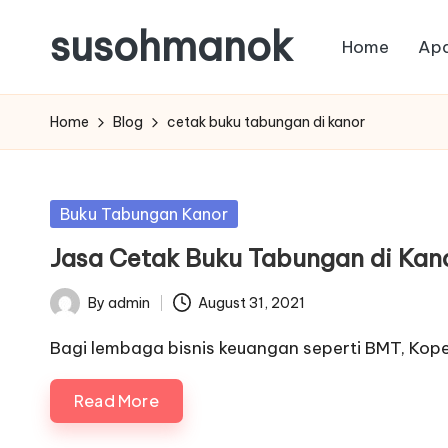
susohmanok
Home
Apa
Skip
to
content
Home
Blog
cetak buku tabungan di kanor
Posted
Buku Tabungan Kanor
in
Jasa Cetak Buku Tabungan di Kan
By
admin
August 31, 2021
Posted
by
Bagi lembaga bisnis keuangan seperti BMT, Kopera
Read More