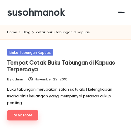
susohmanok
Skip
to
content
Home
Blog
cetak buku tabungan di kapuas
Posted
Buku Tabungan Kapuas
in
Tempat Cetak Buku Tabungan di Kapuas
Terpercaya
By
admin
November 29, 2018
Posted
by
Buku tabungan merupakan salah satu alat kelengkapan
usaha binis keuangan yang mempunyai peranan cukup
penting.…
Read More