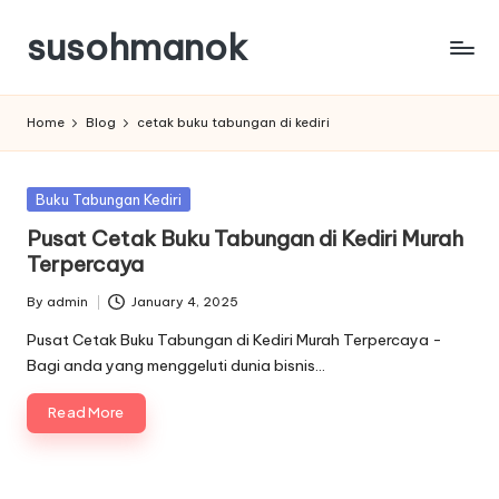
susohmanok
Skip
to
content
Home
Blog
cetak buku tabungan di kediri
Posted
Buku Tabungan Kediri
in
Pusat Cetak Buku Tabungan di Kediri Murah
Terpercaya
By
admin
January 4, 2025
Posted
by
Pusat Cetak Buku Tabungan di Kediri Murah Terpercaya -
Bagi anda yang menggeluti dunia bisnis…
Read More