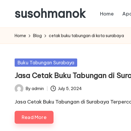
susohmanok
Home
Apa
Skip
to
content
Home
Blog
cetak buku tabungan di kota surabaya
Posted
Buku Tabungan Surabaya
in
Jasa Cetak Buku Tabungan di Sur
By
admin
July 5, 2024
Posted
by
Jasa Cetak Buku Tabungan di Surabaya Terperc
Read More