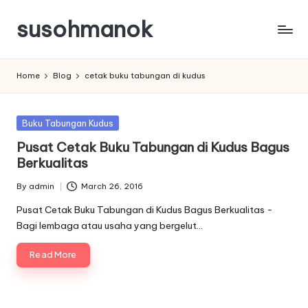
susohmanok
Skip
to
content
Home
Blog
cetak buku tabungan di kudus
Posted
Buku Tabungan Kudus
in
Pusat Cetak Buku Tabungan di Kudus Bagus
Berkualitas
By
admin
March 26, 2016
Posted
by
Pusat Cetak Buku Tabungan di Kudus Bagus Berkualitas -
Bagi lembaga atau usaha yang bergelut…
Read More