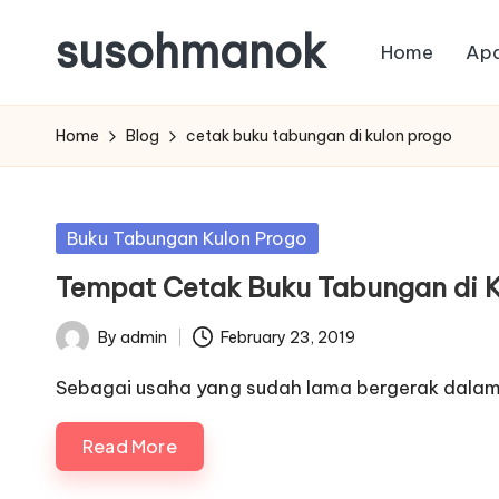
susohmanok
Home
Apa
Skip
to
content
Home
Blog
cetak buku tabungan di kulon progo
Posted
Buku Tabungan Kulon Progo
in
Tempat Cetak Buku Tabungan di K
By
admin
February 23, 2019
Posted
by
Sebagai usaha yang sudah lama bergerak dalam
Read More