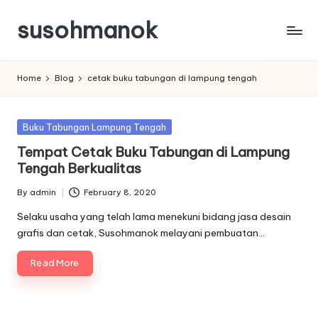
susohmanok
Skip
to
content
Home
Blog
cetak buku tabungan di lampung tengah
Posted
Buku Tabungan Lampung Tengah
in
Tempat Cetak Buku Tabungan di Lampung
Tengah Berkualitas
By
admin
February 8, 2020
Posted
by
Selaku usaha yang telah lama menekuni bidang jasa desain
grafis dan cetak, Susohmanok melayani pembuatan…
Read More