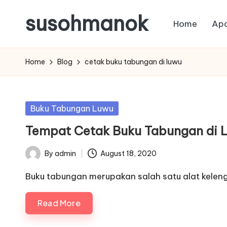
susohmanok
Home
Apa
Skip
to
content
Home
Blog
cetak buku tabungan di luwu
Posted
Buku Tabungan Luwu
in
Tempat Cetak Buku Tabungan di L
By
admin
August 18, 2020
Posted
by
Buku tabungan merupakan salah satu alat kele
Read More