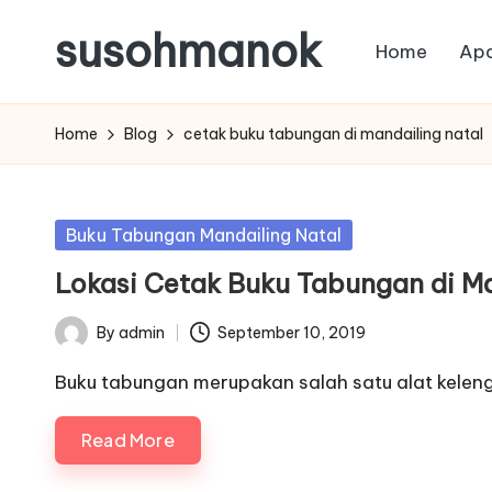
susohmanok
Home
Apa
Skip
to
content
Home
Blog
cetak buku tabungan di mandailing natal
Posted
Buku Tabungan Mandailing Natal
in
Lokasi Cetak Buku Tabungan di Ma
By
admin
September 10, 2019
Posted
by
Buku tabungan merupakan salah satu alat kele
Read More