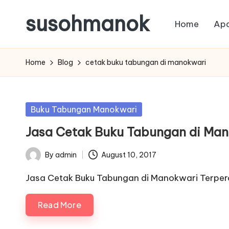
susohmanok
Home
Apa
Skip
to
content
Home
Blog
cetak buku tabungan di manokwari
Posted
Buku Tabungan Manokwari
in
Jasa Cetak Buku Tabungan di Ma
By
admin
August 10, 2017
Posted
by
Jasa Cetak Buku Tabungan di Manokwari Terper
Read More